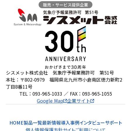
販売・サービス提供企業
ZEROSAI X-AI
技術提案
羅針盤PLUS
お知らせ
デジクラゲ
閉じる
シスメット株式会社 気象庁予報業務許可 第51号
本社：〒802-0979 福岡県北九州市小倉南区徳力新町2
丁目8番11号
TEL：093-965-1033 ／ FAX：093-965-1055
Google Map
企業サイト
HOME
製品一覧
最新情報
導入事例
インタビュー
サポート
個人情報保護方針
サイトご利用について