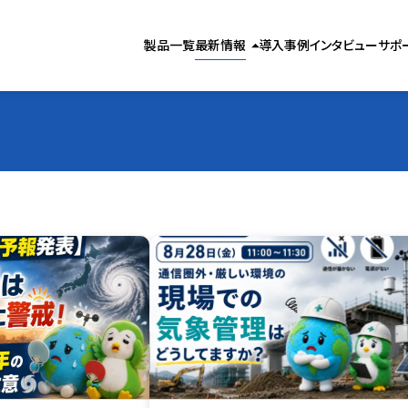
製品お役立ち情報
製品一覧
最新情報
導入事例
インタビュー
サポ
arrow_drop_up
気象お役立ち情報
お知らせ