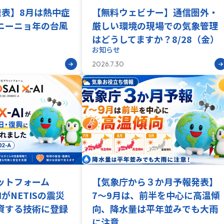
発表】8月は熱中症
【無料ウェビナー】通信圏外・
ニーニョ年の台風
厳しい環境の現場での気象管理
はどうしてますか？8/28（金）
お知らせ
2026.7.30
ラットフォーム
【気象庁から３か月予報発表】
-AIがNETISの震災
7〜9月は、前半を中心に高温傾
資する技術に登録
向、降水量は平年並みでも大雨
に注意