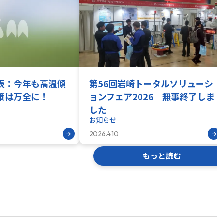
表：今年も高温傾
第56回岩崎トータルソリューシ
策は万全に！
ョンフェア2026 無事終了しま
した
お知らせ
2026.4.10
もっと読む