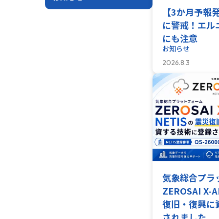
【3か月予報
羅針盤PLUS
に警戒！エル
にも注意
デジクラゲ
お知らせ
2026.8.3
気象総合プ
ZEROSAI X
復旧・復興に
されました