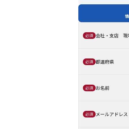
情
会社・支店 現
必須
都道府県
必須
お名前
必須
メールアドレス
必須