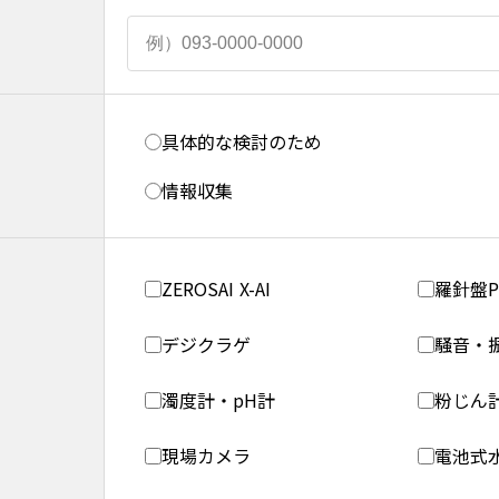
具体的な検討のため
情報収集
ZEROSAI X-AI
羅針盤P
デジクラゲ
騒音・
濁度計・pH計
粉じん
現場カメラ
電池式