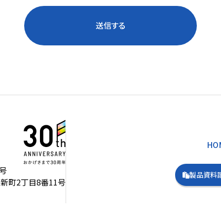
送信する
HO
号
製品資料
新町2丁目8番11号