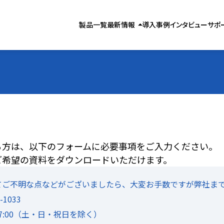
製品お役立ち情報
製品一覧
最新情報
arrow_drop_up
導入事例
インタビュー
サポ
気象お役立ち情報
お知らせ
る方は、以下のフォームに必要事項をご入力ください。
ご希望の資料をダウンロードいただけます。
てご不明な点などがございましたら、大変お手数ですが弊社ま
1033
17:00（土・日・祝日を除く）