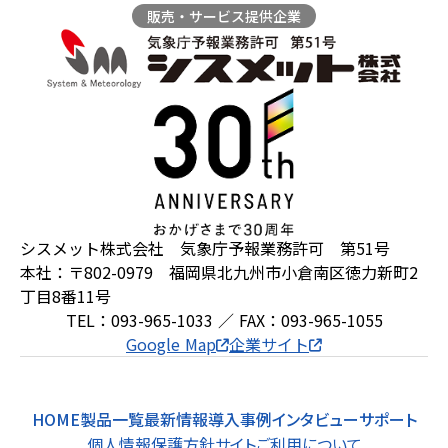
販売・サービス提供企業
ZEROSAI X-AI
技術提案
羅針盤PLUS
お知らせ
デジクラゲ
閉じる
シスメット株式会社 気象庁予報業務許可 第51号
本社：〒802-0979 福岡県北九州市小倉南区徳力新町2
丁目8番11号
TEL：093-965-1033 ／ FAX：093-965-1055
Google Map
企業サイト
HOME
製品一覧
最新情報
導入事例
インタビュー
サポート
個人情報保護方針
サイトご利用について