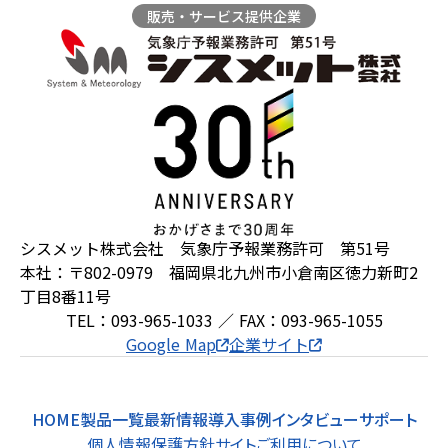
販売・サービス提供企業
ZEROSAI X-AI
技術提案
羅針盤PLUS
お知らせ
デジクラゲ
閉じる
シスメット株式会社 気象庁予報業務許可 第51号
本社：〒802-0979 福岡県北九州市小倉南区徳力新町2
丁目8番11号
TEL：093-965-1033 ／ FAX：093-965-1055
Google Map
企業サイト
HOME
製品一覧
最新情報
導入事例
インタビュー
サポート
個人情報保護方針
サイトご利用について