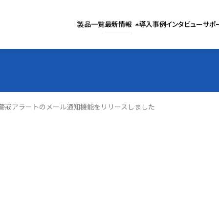
製品お役立ち情報
製品一覧
最新情報
導入事例
インタビュー
サポ
arrow_drop_up
気象お役立ち情報
お知らせ
警戒アラートのメール通知機能をリリースしました