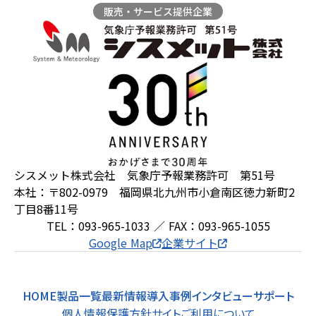
販売・サービス提供企業
ZEROSAI X-AI
技術提案
羅針盤PLUS
お知らせ
デジクラゲ
閉じる
シスメット株式会社 気象庁予報業務許可 第51号
本社：〒802-0979 福岡県北九州市小倉南区徳力新町2
丁目8番11号
TEL：093-965-1033 ／ FAX：093-965-1055
Google Map
企業サイト
HOME
製品一覧
最新情報
導入事例
インタビュー
サポート
個人情報保護方針
サイトご利用について