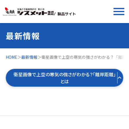
menu
/ 製品サイト
最新情報
HOME
＞
最新情報
＞
衛星画像で上空の寒気の強さがわかる？「離岸
衛星画像で上空の寒気の強さがわかる？「離岸距離」
とは
すべての最新情報
製品お役立ち情報
すべて
気象お役立ち情報