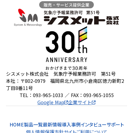
販売・サービス提供企業
ZEROSAI X-AI
技術提案
羅針盤PLUS
お知らせ
デジクラゲ
閉じる
シスメット株式会社 気象庁予報業務許可 第51号
本社：〒802-0979 福岡県北九州市小倉南区徳力新町2
丁目8番11号
TEL：093-965-1033 ／ FAX：093-965-1055
Google Map
企業サイト
HOME
製品一覧
最新情報
導入事例
インタビュー
サポート
個人情報保護方針
サイトご利用について