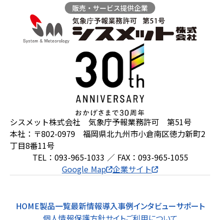
販売・サービス提供企業
ZEROSAI X-AI
技術提案
羅針盤PLUS
お知らせ
デジクラゲ
閉じる
シスメット株式会社 気象庁予報業務許可 第51号
本社：〒802-0979 福岡県北九州市小倉南区徳力新町2
丁目8番11号
TEL：093-965-1033 ／ FAX：093-965-1055
Google Map
企業サイト
HOME
製品一覧
最新情報
導入事例
インタビュー
サポート
個人情報保護方針
サイトご利用について