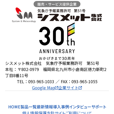
販売・サービス提供企業
ZEROSAI X-AI
技術提案
羅針盤PLUS
お知らせ
デジクラゲ
閉じる
シスメット株式会社 気象庁予報業務許可 第51号
本社：〒802-0979 福岡県北九州市小倉南区徳力新町2
丁目8番11号
TEL：093-965-1033 ／ FAX：093-965-1055
Google Map
企業サイト
HOME
製品一覧
最新情報
導入事例
インタビュー
サポート
個人情報保護方針
サイトご利用について