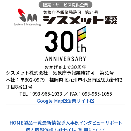
販売・サービス提供企業
ZEROSAI X-AI
技術提案
羅針盤PLUS
お知らせ
デジクラゲ
閉じる
シスメット株式会社 気象庁予報業務許可 第51号
本社：〒802-0979 福岡県北九州市小倉南区徳力新町2
丁目8番11号
TEL：093-965-1033 ／ FAX：093-965-1055
Google Map
企業サイト
HOME
製品一覧
最新情報
導入事例
インタビュー
サポート
個人情報保護方針
サイトご利用について