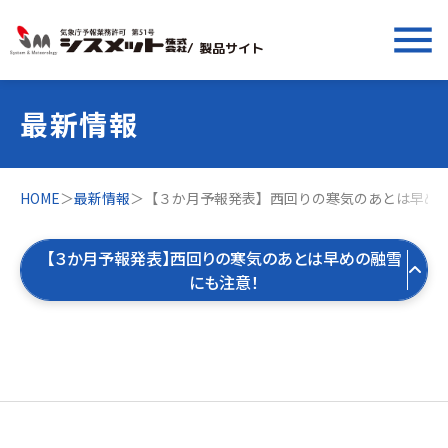
menu
/ 製品サイト
最新情報
HOME
＞
最新情報
＞
【３か月予報発表】西回りの寒気のあとは早め
【３か月予報発表】西回りの寒気のあとは早めの融雪
にも注意！
すべての最新情報
製品お役立ち情報
すべて
気象お役立ち情報