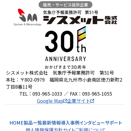
販売・サービス提供企業
ZEROSAI X-AI
技術提案
羅針盤PLUS
お知らせ
デジクラゲ
閉じる
シスメット株式会社 気象庁予報業務許可 第51号
本社：〒802-0979 福岡県北九州市小倉南区徳力新町2
丁目8番11号
TEL：093-965-1033 ／ FAX：093-965-1055
Google Map
企業サイト
HOME
製品一覧
最新情報
導入事例
インタビュー
サポート
個人情報保護方針
サイトご利用について