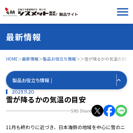
menu
/ 製品サイト
最新情報
HOME
＞
最新情報
＞
製品お役立ち情報
＞
＞
雪が降るかの気温の目安
製品お役立ち情報 |
2023.11.20
雪が降るかの気温の目安
すべての最新情報
SNS Share
製品お役立ち情報
11月も終わりに近づき、日本海側の地域を中心に雪のニ
すべて
気象お役立ち情報