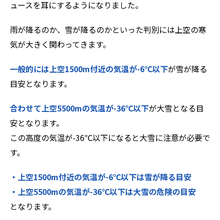
ュースを耳にするようになりました。
ZEROSAI X-AI
技術提案
雨が降るのか、雪が降るのかといった判別には上空の寒
気が大きく関わってきます。
羅針盤PLUS
お知らせ
一般的には上空1500m付近の気温が-6℃以下
が雪が降る
デジクラゲ
閉じる
目安となります。
合わせて上空5500mの気温が-36℃以下
が大雪となる目
安となります。
この高度の気温が-36℃以下になると大雪に注意が必要で
す。
・上空1500m付近の気温が-6℃以下は雪が降る目安
・上空5500mの気温が-36℃以下は大雪の危険の目安
となります。