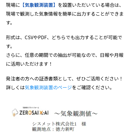
現場に
【気象観測装置】
を設置いただいている場合は、
現場で観測した気象情報を簡単に出力することができま
ZEROSAI X-AI
技術提案
す。
羅針盤PLUS
お知らせ
形式は、CSVやPDF、どちらでも出力することが可能で
デジクラゲ
閉じる
す。
さらに、任意の期間での抽出が可能なので、日報や月報
に活用いただけます！
発注者の方への証憑書類として、ぜひご活用ください！
詳しくは
気象観測装置のページ
をご確認ください。