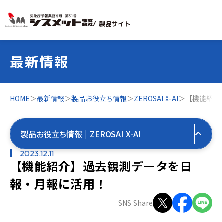
/ 製品サイト
最新情報
HOME
＞
最新情報
＞
製品お役立ち情報
＞
ZEROSAI X-AI
＞
【機能紹介
製品お役立ち情報 | ZEROSAI X-AI
2023.12.11
【機能紹介】過去観測データを日
すべての最新情報
報・月報に活用！
製品お役立ち情報
SNS Share
すべて
気象お役立ち情報