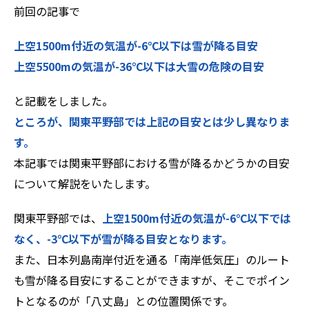
前回の記事で
ZEROSAI X-AI
技術提案
上空1500m付近の気温が-6℃以下は雪が降る目安
上空5500mの気温が-36℃以下は大雪の危険の目安
羅針盤PLUS
お知らせ
と記載をしました。
デジクラゲ
閉じる
ところが、関東平野部では上記の目安とは少し異なりま
す。
本記事では関東平野部における雪が降るかどうかの目安
について解説をいたします。
関東平野部では、
上空1500m付近の気温が-6℃以下では
なく、-3℃以下が雪が降る目安となります。
また、日本列島南岸付近を通る「南岸低気圧」のルート
も雪が降る目安にすることができますが、そこでポイン
トとなるのが「八丈島」との位置関係です。