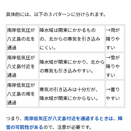
具体的には、以下の３パターンに分けられます。
南岸低気圧が
降水域は関東にかかるもの
→雨が
八丈島の北を
の、北からの寒気を引き込み
降りや
通過
にくい。
すい
南岸低気圧が
→雪が
降水域が関東にかかり、北から
八丈島付近を
降りや
の寒気も引き込みやすい。
通過
すい
南岸低気圧が
寒気の引き込みは十分だが、
→曇り
八丈島の南を
降水域が関東にかからない。
やすい
通過
つまり、
南岸低気圧が八丈島付近を通過するときは、降
雪の可能性がある
ので、注意が必要です。