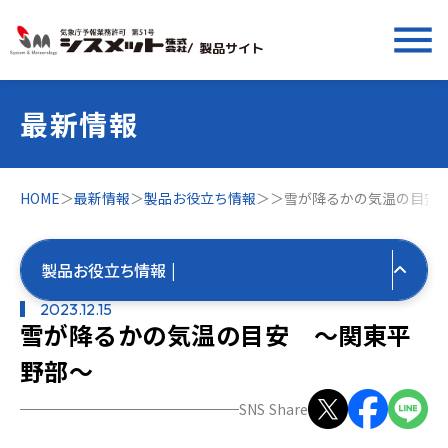
menu
/ 製品サイト
最新情報
HOME
＞
最新情報
＞
製品お役立ち情報
＞
＞
雪が降るかの気温の目安
製品お役立ち情報 |
2023.12.15
雪が降るかの気温の目安 〜関東平
すべての最新情報
野部〜
製品お役立ち情報
SNS Share
すべて
気象お役立ち情報