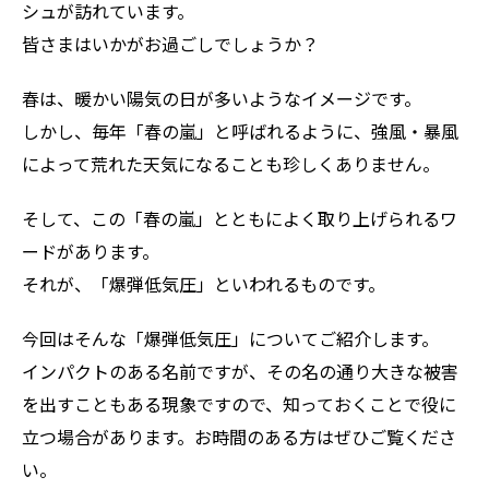
シュが訪れています。
皆さまはいかがお過ごしでしょうか？
ZEROSAI X-AI
技術提案
春は、暖かい陽気の日が多いようなイメージです。
羅針盤PLUS
お知らせ
しかし、毎年「春の嵐」と呼ばれるように、強風・暴風
デジクラゲ
によって荒れた天気になることも珍しくありません。
閉じる
そして、この「春の嵐」とともによく取り上げられるワ
ードがあります。
それが、「爆弾低気圧」といわれるものです。
今回はそんな「爆弾低気圧」についてご紹介します。
インパクトのある名前ですが、その名の通り大きな被害
を出すこともある現象ですので、知っておくことで役に
立つ場合があります。お時間のある方はぜひご覧くださ
い。