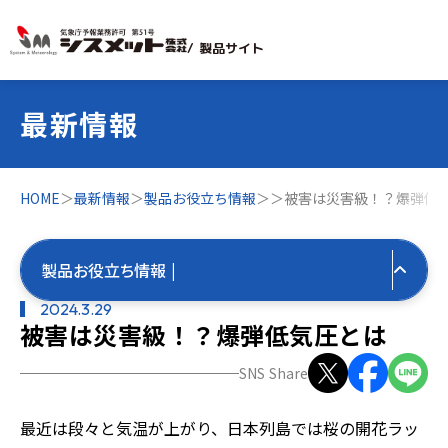
/ 製品サイト
最新情報
HOME
＞
最新情報
＞
製品お役立ち情報
＞
＞
被害は災害級！？爆弾低
製品お役立ち情報 |
2024.3.29
被害は災害級！？爆弾低気圧とは
すべての最新情報
SNS Share
製品お役立ち情報
最近は段々と気温が上がり、日本列島では桜の開花ラッ
すべて
気象お役立ち情報