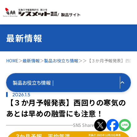
/ 製品サイト
最新情報
HOME
＞
最新情報
＞
製品お役立ち情報
＞
＞
【３か月予報発表】西回
製品お役立ち情報 |
2026.1.5
【３か月予報発表】西回りの寒気の
すべての最新情報
あとは早めの融雪にも注意！
製品お役立ち情報
SNS Share
すべて
気象お役立ち情報