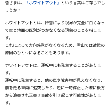
皆さまは、
「ホワイトアウト」
という言葉はご存じでし
ょうか？
ZEROSAI X-AI
技術提案
ホワイトアウトとは、降雪により視界が完全に白くなっ
羅針盤PLUS
お知らせ
て空と地面の区別がつかなくなる現象のことを指しま
デジクラゲ
す。
閉じる
これによって方向感覚がなくなるため、雪山では遭難の
原因のひとつになることもあります。
ホワイトアウトは、運転中にも発生することがありま
す。
運転中に発生すると、他の車や障害物が見えなくなり、
前を走る車両に追突したり、逆に一時停止した際に後方
から追突され玉突き事故を引き起こす可能性がありま
す。