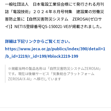
一般社団法人 日本電設工業協会様にて発行される月刊
誌「電設技術」２０２４年８月号特集 建設業の労働災
ZEROSAI X-AI
技術提案
害防止策に【自然災害防災システム ZEROSAI(ゼロサ
羅針盤PLUS
お知らせ
イ)】NETIS登録番号QS-150021-VEが掲載されました。
デジクラゲ
閉じる
詳細は下記リンクからご覧ください。
https://www.jeca.or.jp/publics/index/390/detail=1
/b_id=2219/r_id=199/#block2219-199
※掲載当時の製品名称は「自然災害防災システムZEROSAI」
です。現在は後継サービス「気象総合プラットフォーム
ZEROSAI X-AI」へ移行しています