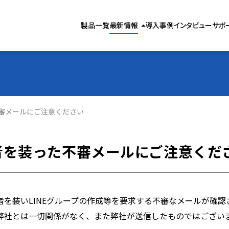
製品お役立ち情報
製品一覧
最新情報
導入事例
インタビュー
サポ
arrow_drop_up
気象お役立ち情報
お知らせ
審メールにご注意ください
者を装った不審メールにご注意くだ
者を装いLINEグループの作成等を要求する不審なメールが確認
弊社とは一切関係がなく、また弊社が送信したものではござい