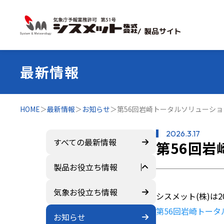
/ 製品サイト
最新情報
HOME
＞
最新情報
＞
お知らせ
＞
第56回岩崎トータルソリューショ
2026.3.17
すべての最新情報
第56回岩
製品お役立ち情報
すべて
気象お役立ち情報
シスメット(株)は2
第56回岩崎トータ
ZEROSAI X-AI
お知らせ