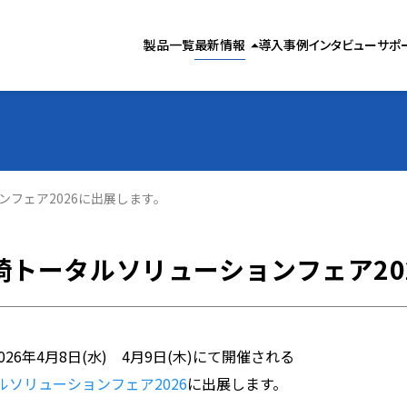
製品お役立ち情報
製品一覧
最新情報
導入事例
インタビュー
サポ
arrow_drop_up
気象お役立ち情報
お知らせ
ンフェア2026に出展します。
崎トータルソリューションフェア20
026年4月8日(水) 4月9日(木)にて開催される
ルソリューションフェア2026
に出展します。