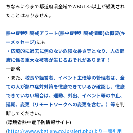
ちなみに今まで都道府県全域でWBGT35以上が観測され
たことはありません。
熱中症特別警戒アラート(熱中症特別警戒情報)の概要(キ
ーメッセージ)
にも
・広域的に過去に例のない危険な暑さ等となり、人の健
康に係る重大な被害が生じるおそれがあります！
一部略
・また、
校長や経営者、イベント主催等の管理者は、全
ての人が熱中症対対策を徹底できているか確認し、徹底
できていない場合は、運動、外出、イベント等の中止、
延期、変更（リモートワークへの変更を含む。）等
を判
断してください。
(環境省熱中症予防情報サイト)
(
https://www.wbgt.env.go.jp/alert.php)より一部引用