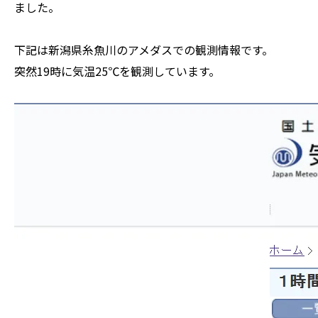
ました。
ZEROSAI X-AI
技術提案
下記は新潟県糸魚川のアメダスでの観測情報です。
羅針盤PLUS
お知らせ
突然19時に気温25℃を観測しています。
デジクラゲ
閉じる