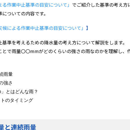
よる作業中止基準の目安について」
でご紹介した基準の考え方
についての内容です。
天候による作業中止基準の目安について」
】
基準を考えるための降水量の考え方について解説をします。
とで雨量〇〇mmがどのくらいの強さの雨なのかを理解し、
続雨量

の強さ

m」とはどんな雨？

トのタイミング

量と連続雨量