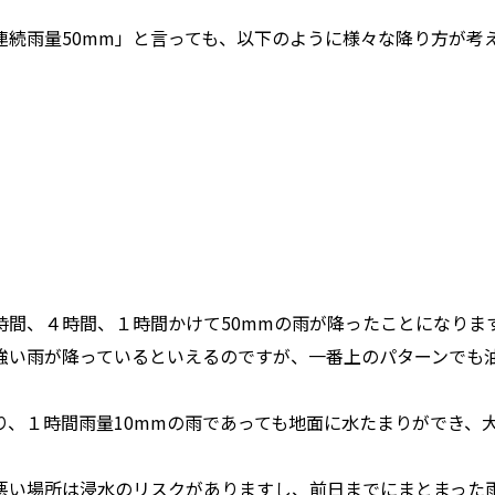
続雨量50mm」と言っても、以下のように様々な降り方が考
時間、４時間、１時間かけて50mmの雨が降ったことになりま
強い雨が降っているといえるのですが、一番上のパターンでも
り、１時間雨量10mmの雨であっても地面に水たまりができ、
悪い場所は浸水のリスクがありますし、前日までにまとまった