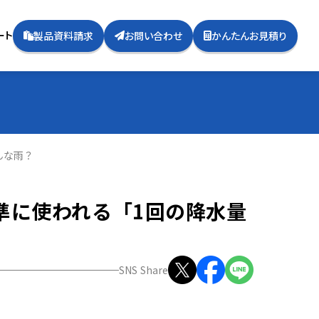
ート
製品資料請求
お問い合わせ
かんたんお見積り
んな雨？
準に使われる「1回の降水量
SNS Share