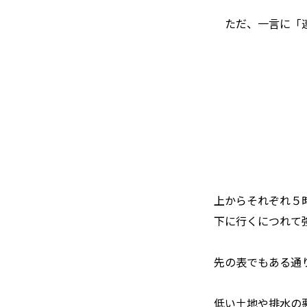
ただ、一言に「連
上からそれぞれ５
下に行くにつれて
先の表でもある通
低い土地や排水の