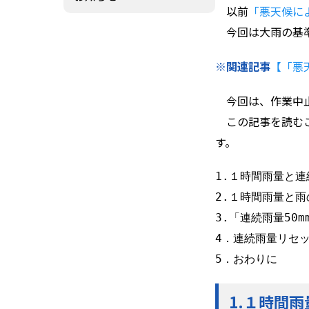
以前
「悪天候に
羅針盤PLUS
今回は大雨の基準
デジクラゲ
※関連記事
【
「悪
今回は、作業中止
この記事を読むこ
す。
1.１時間雨量と連
2.１時間雨量と雨
3.「連続雨量50m
4．連続雨量リセッ
5．おわりに
1.
１時間雨