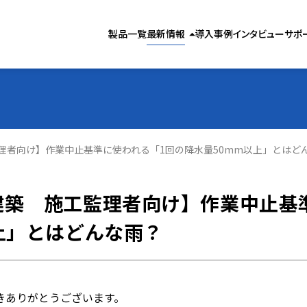
製品お役立ち情報
製品一覧
最新情報
導入事例
インタビュー
サポ
arrow_drop_up
気象お役立ち情報
お知らせ
理者向け】作業中止基準に使われる「1回の降水量50mm以上」とはど
建築 施工監理者向け】作業中止基
上」とはどんな雨？
きありがとうございます。