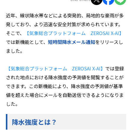
ZEROSAI X-AI
技術提案
近年、線状降水帯などによる突発的、局地的な豪雨が多
発しており、より迅速な安全対策が求められています。
羅針盤PLUS
お知らせ
そこで、
【気象総合プラットフォーム ZEROSAI X-AI】
では新機能として、
短時間降水メール通知
をリリースし
デジクラゲ
閉じる
ました。
【気象総合プラットフォーム ZEROSAI X-AI】
では登録
された地点における降水強度の予測値を閲覧することが
できます。この新機能により、降水強度の予測値が基準
値を超えた場合にメールを自動送信できるようになりま
した。
降水強度とは？