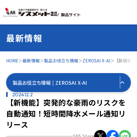
/ 製品サイト
最新情報
HOME
＞
最新情報
＞
製品お役立ち情報
＞
ZEROSAI X-AI
＞
【新機能】
製品お役立ち情報 | ZEROSAI X-AI
2024.12.2
【新機能】突発的な豪雨のリスクを
すべての最新情報
自動通知！短時間降水メール通知リ
製品お役立ち情報
リース
すべて
気象お役立ち情報
SNS Share