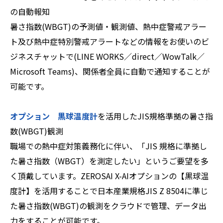
の自動報知
暑さ指数(WBGT)の予測値・観測値、熱中症警戒アラー
ト及び熱中症特別警戒アラートなどの情報をお使いのビ
ジネスチャットで(LINE WORKS／direct／WowTalk／
Microsoft Teams)、関係者全員に自動で通知することが
可能です。
オプション 黒球温度計
を活用したJIS規格準拠の暑さ指
数(WBGT)観測
職場での熱中症対策義務化に伴い、「JIS 規格に準拠し
た暑さ指数（WBGT）を測定したい」というご要望を多
く頂戴しています。ZEROSAI X-AIオプションの【黒球温
度計】を活用することで日本産業規格JIS Z 8504に準じ
た暑さ指数(WBGT)の観測をクラウドで管理、データ出
力をすることが可能です。