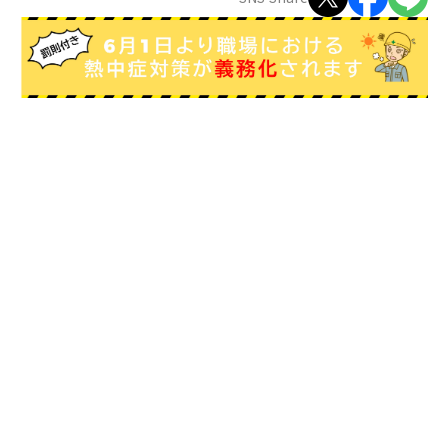
ZEROSAI X-AI
技術提案
羅針盤PLUS
お知らせ
デジクラゲ
閉じる