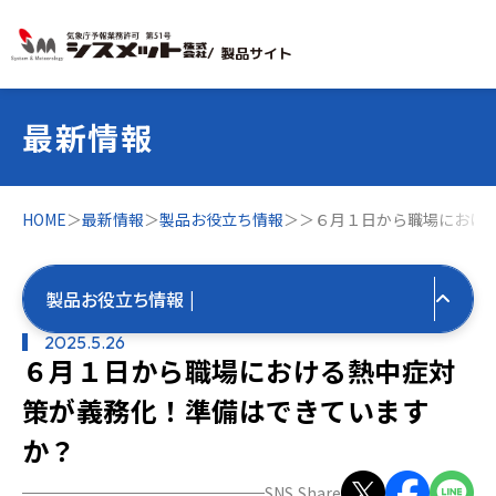
/ 製品サイト
最新情報
HOME
＞
最新情報
＞
製品お役立ち情報
＞
＞
６月１日から職場におけ
製品お役立ち情報 |
2025.5.26
６月１日から職場における熱中症対
すべての最新情報
策が義務化！準備はできています
製品お役立ち情報
か？
すべて
気象お役立ち情報
SNS Share