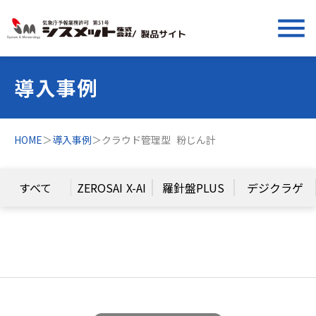
menu
/ 製品サイト
導入事例
HOME
＞
導入事例
＞
クラウド管理型 粉じん計
すべて
ZEROSAI X-AI
羅針盤PLUS
デジクラゲ