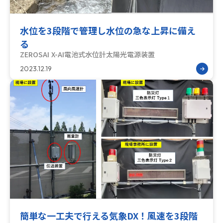
水位を3段階で管理し水位の急な上昇に備え
る
ZEROSAI X-AI
電池式水位計
太陽光電源装置
2023.12.19
簡単な一工夫で行える気象DX！風速を3段階