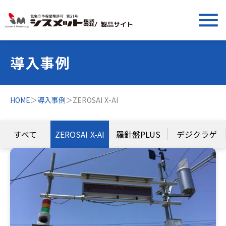
menu
/ 製品サイト
導入事例
HOME
＞
導入事例
＞
ZEROSAI X-AI
すべて
ZEROSAI X-AI
羅針盤PLUS
デジクラゲ