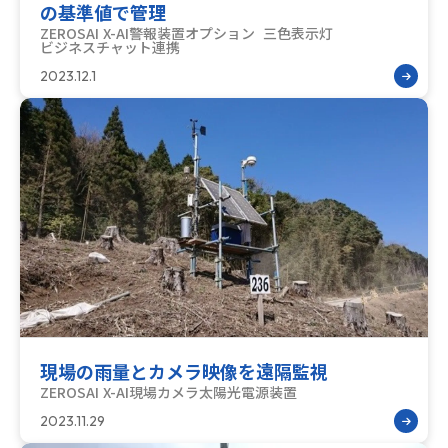
の基準値で管理
ZEROSAI X-AI
警報装置オプション 三色表示灯
ビジネスチャット連携
2023.12.1
現場の雨量とカメラ映像を遠隔監視
ZEROSAI X-AI
現場カメラ
太陽光電源装置
2023.11.29