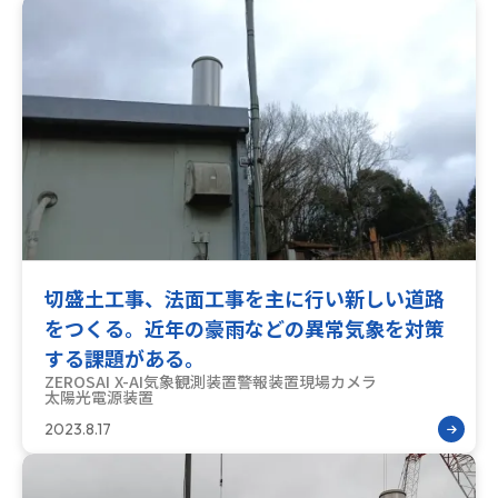
切盛土工事、法面工事を主に行い新しい道路
をつくる。近年の豪雨などの異常気象を対策
する課題がある。
ZEROSAI X-AI
気象観測装置
警報装置
現場カメラ
太陽光電源装置
2023.8.17