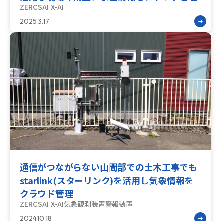
ZEROSAI X-AI
2025.3.17
通信がつながらない山間部での土木工事でも
starlink(スターリンク)を活用し気象情報を
クラウド管理
ZEROSAI X-AI
気象観測装置
警報装置
2024.10.18