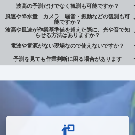
arrow_
波高の予測だけでなく観測も可能ですか？
主に海上工事 港湾工事にかかわる企業や造船会社 潜水
・予測印刷をおこないPDFや印刷書類を渡す
会社 フェリー会社 海洋調査会社 曳航・海上輸送会
・オプションの予測PDFメールを活用する
風速や降水量 カメラ 騒音・振動などの観測も可
arrow_
社 などの海上での波高や風速の情報が必要なお客様のも
はい。小型波高観測装置 デジクラゲを設置することで波
といった方法で共有が可能です。
能ですか？
高・周期の観測データをリアルタイムに羅針盤PLUS上で確
予測PDFメールは、最大100名まで予測更新時や基準値超
とで導入いただいています。
波高や風速が作業基準値を超えた際に、光や音で知
arrow_
過時に予測PDFを添付したメールを自動で送付することが
はい、可能です。
認できます。
らせる方法はありますか？
羅針盤PLUSは現場に気象観測装置などを設置することで観
可能です。
arrow_
電波や電源がない現場なので使えないですか？
セキュリティの問題はもちろんログインの手間削減や見落
測したデータも予測したデータと合わせて一元管理が可能
はい。警報装置(電光掲示板＋回転灯)を設置することで基
準値を超過した際に、光と音で一斉に危険を報知すること
としを防ぐ効果も有ります。
です。
arrow_
予測を見ても作業判断に困る場合があります
羅針盤PLUSはスターリンクや太陽光電源装置を活用するこ
設置可能機器
が可能です。
とで
基準値を超えていない場合、警報装置は予測や観測した海
・気象観測装置(風向風速計、雨量計、温湿度計)
電波や電源がない現場でも機器を稼働させることができま
羅針盤PLUSの予測を見て判断に困る場合は弊社の気象予報
・クラウド管理型騒音・振動計
象・気象情報を表示します。
す。
たとえば、ケーソン据付工事の際に作業船へ警報装置を設
士へ無料で電話コンサルを受けることが可能です。
・クラウド管理型濁度計・pH計
置し、常時風速を表示し、観測した風速が基準値を超えた
実際の予測と合わせて気象予報士の見解を聞くことで作業
・クラウド管理型粉じん計
場合は自動で警報を表示するといった使い方が可能です。
判断の一助として活用できます。
・現場カメラ
・電池式水位計
・黒球温度計
海上工事や防波堤工事などに携わるマリコン様の各現場か
ら多くお問い合わせをいただいています。