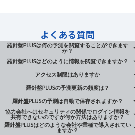
よくある質問
羅針盤PLUSは何の予測を閲覧することができます
arrow_
か？
arrow_
羅針盤PLUSはどのように情報を閲覧できますか？
羅針盤PLUSは最大10日先までの海象・気象予測を閲覧する
ことができます。
arrow_
アクセス制限はありますか
予測要素は以下のとおりです。
ブラウザから羅針盤PLUSは閲覧可能です。アプリのダウン
・有義波高・最大波高・波高・周期
ロードの必要もなくログイン情報を入力することで誰でも
arrow_
羅針盤PLUSの予測更新の頻度は？
・うねり波高・うねり波高・うねり風向・うねり周期
アクセス制限はありません。羅針盤PLUSはログイン情報を
情報が閲覧可能です。
・平均風速・最大風速・降水量
共有いただければブラウザから同時に何人でも
arrow_
羅針盤PLUSの予測は自動で保存されますか？
・温度・暑さ指数(WBGT)
短期予測と長期予測によって更新頻度は異なります。
必要な海象・気象情報を入手することができます。
・視程
短期(72時間先まで) 4回/日 2時 8時 14時 20時
協力会社へはセキュリティの関係でログイン情報を
arrow_
オプションの過去予測データ保存を活用することで1年間
長期(10日先まで)2回/日 5時 16時40分
共有できないのですが何か方法はありますか？
長期と短期の予測が自動保存されます。
羅針盤PLUSはどのような会社や業種で導入されてい
arrow_
社内規定などで、協力会社へ羅針盤PLUSのログイン情報を
発注者作から業中止・延期の根拠を求められた際の資料な
ますか？
どとして活用ができます。
共有できない場合は、