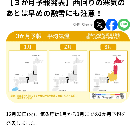
【３か月予報発表】西回りの寒気の
あとは早めの融雪にも注意！
ZEROSAI X-AI
技術提案
SNS Share
羅針盤PLUS
お知らせ
デジクラゲ
閉じる
12月23日(火)、気象庁は1月から3月までの3か月予報を
発表しました。