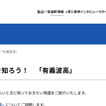
製品お役立ち情報
製品一覧
最新情報
導入事例
インタビュー
サポ
arrow_drop_up
気象お役立ち情報
お知らせ
「有義波高」
を知ろう！ 「有義波高」
たいときに知っておきたい用語をご紹介いたします。
高」
についてご説明します。