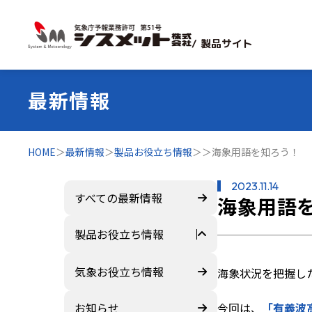
/ 製品サイト
最新情報
HOME
＞
最新情報
＞
製品お役立ち情報
＞
＞
海象用語を知ろう！ 
2023.11.14
すべての最新情報
海象用語
製品お役立ち情報
すべて
気象お役立ち情報
海象状況を把握し
ZEROSAI X-AI
お知らせ
今回は、
「有義波