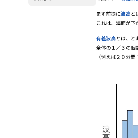
羅針盤PLUS
まず前提に
波高
と
これは、海面が下
デジクラゲ
有義波高
とは、と
全体の１／３の個
（例えば２０分間