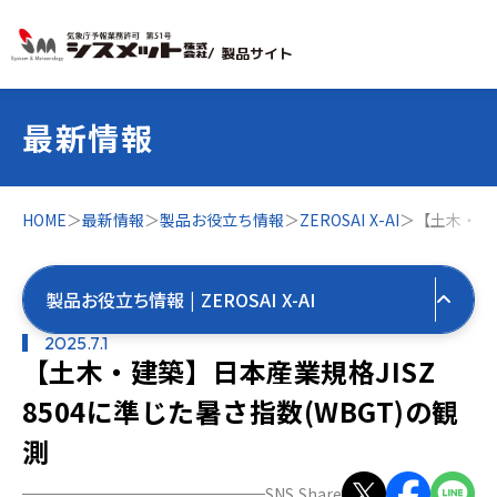
/ 製品サイト
最新情報
HOME
＞
最新情報
＞
製品お役立ち情報
＞
ZEROSAI X-AI
＞
【土木・建築
製品お役立ち情報 | ZEROSAI X-AI
2025.7.1
【土木・建築】日本産業規格JISZ
すべての最新情報
8504に準じた暑さ指数(WBGT)の観
製品お役立ち情報
測
すべて
気象お役立ち情報
SNS Share