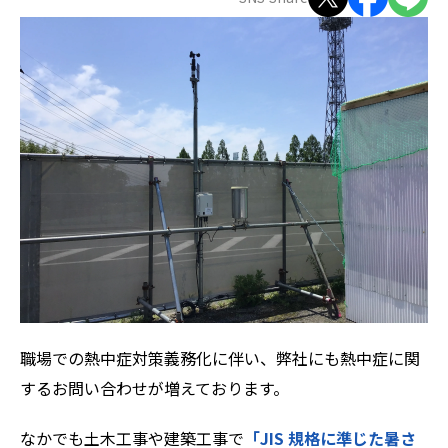
ZEROSAI X-AI
技術提案
羅針盤PLUS
お知らせ
デジクラゲ
閉じる
職場での熱中症対策義務化に伴い、弊社にも熱中症に関
するお問い合わせが増えております。
なかでも土木工事や建築工事で
「JIS 規格に準じた暑さ