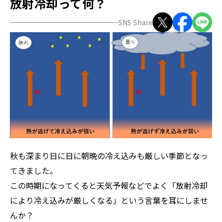
放射冷却って何？
SNS Share
ZEROSAI X-AI
技術提案
羅針盤PLUS
お知らせ
デジクラゲ
閉じる
秋も深まり日に日に朝晩の冷え込みも厳しい季節となっ
てきました。
この時期になってくると天気予報などでよく「放射冷却
により冷え込みが厳しくなる」という言葉を耳にしませ
んか？